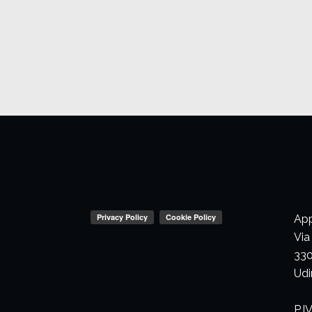
App
Via
330
Udi
P.I